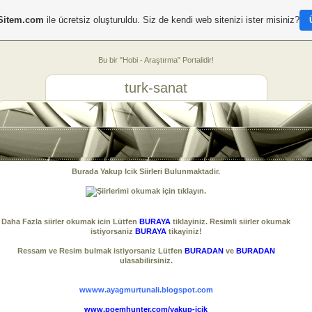
Sitem.com
ile ücretsiz oluşturuldu. Siz de kendi web sitenizi ister misiniz?
Bu bir "Hobi - Araştırma" Portalidir!
turk-sanat
Burada Yakup Icik Siirleri Bulunmaktadir.
Daha Fazla siirler okumak icin Lütfen
BURAYA
tiklayiniz. Resimli siirler okumak
istiyorsaniz
BURAYA
tikayiniz!
Ressam ve Resim bulmak istiyorsaniz Lütfen
BURADAN
ve
BURADAN
ulasabilirsiniz.
wwww.ayagmurtunali.blogspot.com
www.poemhunter.com/yakup-icik