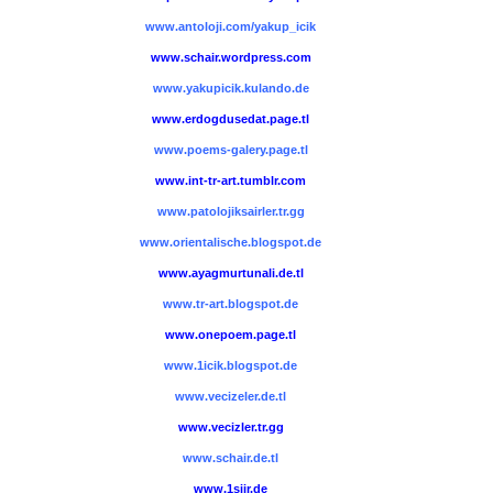
www.antoloji.com/yakup_icik
www.schair.wordpress.com
www.yakupicik.kulando.de
www.erdogdusedat.page.tl
www.poems-galery.page.tl
www.int-tr-art.tumblr.com
www.patolojiksairler.tr.gg
www.orientalische.blogspot.de
www.ayagmurtunali.de.tl
www.tr-art.blogspot.de
www.onepoem.page.tl
www.1icik.blogspot.de
www.vecizeler.de.tl
www.vecizler.tr.gg
www.schair.de.tl
www.1siir.de