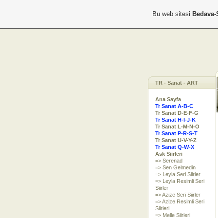
Bu web sitesi
Bedava-
TR - Sanat - ART
Ana Sayfa
Tr Sanat A-B-C
Tr Sanat D-E-F-G
Tr Sanat H-I-J-K
Tr Sanat L-M-N-O
Tr Sanat P-R-S-T
Tr Sanat U-V-Y-Z
Tr Sanat Q-W-X
Ask Siirleri
=> Serenad
=> Sen Gelmedin
=> Leyla Seri Siirler
=> Leyla Resimli Seri
Siirler
=> Azize Seri Siirler
=> Azize Resimli Seri
Siirleri
=> Melle Siirleri