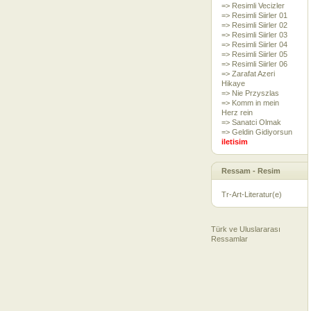
=> Resimli Vecizler
=> Resimli Siirler 01
=> Resimli Siirler 02
=> Resimli Siirler 03
=> Resimli Siirler 04
=> Resimli Siirler 05
=> Resimli Siirler 06
=> Zarafat Azeri
Hikaye
=> Nie Przyszlas
=> Komm in mein
Herz rein
=> Sanatci Olmak
=> Geldin Gidiyorsun
iletisim
Ressam - Resim
Tr-Art-Literatur(e)
Türk ve Uluslararası
Ressamlar