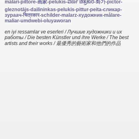
málari-pittore-画家-pelukis-ವರ್ಣ ಚಿತ್ರಕಾರ-화가-pictor-
gleznotājs-dailininkas-pelukis-pittur-peita-сликар-
зураач-चित्रकार-schilder-malarz-художник-målare-
maliar-umdwebi-oluyaworan
en iyi ressamlar ve eserleri / Лучшие художники и их
работы / Die besten Künstler und ihre Werke / The best
artists and their works / 最優秀的藝術家和他們的作品