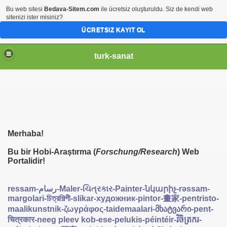
Bu web sitesi
Bedava-Sitem.com
ile ücretsiz oluşturuldu. Siz de kendi web
sitenizi ister misiniz?
ÜCRETSIZ KAYIT OL
turk-sanat
Merhaba!
Bu bir Hobi-Araştırma (
Forschung/Research
) Web
Portalidir!
ressam-رسام-Maler-ચિત્રકાર-Painter-նկարիչ-rəssam-
margolari-চিত্রশিল্পী-slikar-художник-pintor-畫家-pentristo-
maalikunstnik-ζωγράφος-taidemaalari-მხატვარი-pent-
चित्रकार-neeg pleev kob-ese-pelukis-péintéir-វិចិត្រករ-