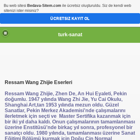
Bu web sitesi
Bedava-Sitem.com
ile ücretsiz oluşturuldu. Siz de kendi web
sitenizi ister misiniz?
ÜCRETSIZ KAYIT OL
turk-sanat
Ressam Wang Zhijie Eserleri
Ressam Wang Zhijie, Zhen De, An Hui Eyaleti, Pekin
doğumlu. 1947 yılında Wang Zhi Jie, Yu Cai Okulu,
Shanghai Art,tan 1953 yılında mezun oldu. Güzel
Sanatlar, Pekin Merkez Akademisi'nde çalışmalarını
ilerletmek için seçti ve Master Sertifika kazanmak için
bir iki yıl daha kaldı. Onun çalışmalarının tamamlanması
üzerine Enstitüsü'nde birkaç yıl sonra, profesyonel bir
sanatçı oldu. 1980 yılında, tamamlanması üzerine Sanat
Eğitimi Bölümü kurmak için Doğu Çin Normal