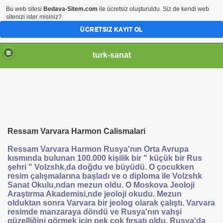
Bu web sitesi
Bedava-Sitem.com
ile ücretsiz oluşturuldu. Siz de kendi web
sitenizi ister misiniz?
ÜCRETSIZ KAYIT OL
turk-sanat
Ressam Varvara Harmon Calismalari
Ressam Varvara Harmon Rusya'nın Orta Avrupa
kısmında bulunan 100.000 kişilik bir " küçük bir Rus
şehri " Volzshk,da doğdu ve büyüdü. O çocukken
resim çalışmalarına başladı ve o diploma ile Volzshk
Sanat Okulu,ndan mezun oldu. O Moskova Jeoloji
Araştırma Akademisi,nde jeoloji okudu. Mezun
olduktan sonra Varvara bir jeolog olarak çalıştı. Varvara
resimde manzaraya döndü ve Rusya'nın vahşi
güzelliğini görmek için pek çok fırsatı oldu. Rusya'da