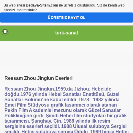
Bu web sitesi
Bedava-Sitem.com
ile ücretsiz oluşturuldu. Siz de kendi web
sitenizi ister misiniz?
ÜCRETSIZ KAYIT OL
turk-sanat
Ressam
Zhou
Jinglun Eserleri
Ressam Zhou Jinglun,1959,da Jizhou, Hebei,de
doğdu.1976 yılında Hebei Sanatlar Enstitüsü, Güzel
Sanatlar Bölümü'ne kabul edildi. 1978 - 1982 yılında
Emei Film Stüdyosu grafik tasarımcı olarak atanan
Pekin Film Akademisi mezunu olarak Güzel Sanatlar
Polikliniğine girdi. Şimdi Hebei film stüdyoları bir grafik
tasarımcısı. Şanghay, Çin, 1988 yılında ilk resim
sergisine eserleri seçildi. 1988 Ulusal suluboya Sergisi
seçildi. Hebei suluboya sergisi Ödülü, 1989 binici Hebei