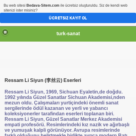
Bu web sitesi
Bedava-Sitem.com
ile ücretsiz oluşturuldu. Siz de kendi web
sitenizi ister misiniz?
ÜCRETSIZ KAYIT OL
turk-sanat
Ressam Li Siyun (李丝云) Eserleri
Ressam Li Siyun, 1969, Sichuan Eyaletin,de doğdu.
1992 yılında Güzel Sanatlar Sichuan Akademisi,nden
mezun oldu. Çalışmaları yurtiçindeki önemli sanat
sergilerinde ödül kazanan ve yerli ve yabancı
koleksiyonerler tarafindan eserleri toplanan biri.
Ressam Li Siyun, Güzel Sanatlar Merkez Akademisi
empati profesörü. Resimlerindeki kız nazik ve ağırbaşlı
ve yumuşak kalpli görünüyor. Avrupa resimlerinde
farklı olduğunu belirtmekle birlikte ayrıca modern Batı