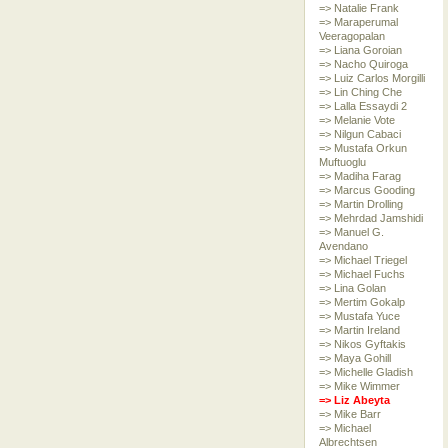
=> Natalie Frank
=> Maraperumal
Veeragopalan
=> Liana Goroian
=> Nacho Quiroga
=> Luiz Carlos Morgilli
=> Lin Ching Che
=> Lalla Essaydi 2
=> Melanie Vote
=> Nilgun Cabaci
=> Mustafa Orkun
Muftuoglu
=> Madiha Farag
=> Marcus Gooding
=> Martin Drolling
=> Mehrdad Jamshidi
=> Manuel G.
Avendano
=> Michael Triegel
=> Michael Fuchs
=> Lina Golan
=> Mertim Gokalp
=> Mustafa Yuce
=> Martin Ireland
=> Nikos Gyftakis
=> Maya Gohill
=> Michelle Gladish
=> Mike Wimmer
=> Liz Abeyta
=> Mike Barr
=> Michael
Albrechtsen