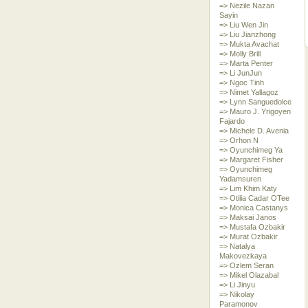
=> Nezile Nazan
Sayin
=> Liu Wen Jin
=> Liu Jianzhong
=> Mukta Avachat
=> Molly Brill
=> Marta Penter
=> Li JunJun
=> Ngoc Tinh
=> Nimet Yallagoz
=> Lynn Sanguedolce
=> Mauro J. Yrigoyen
Fajardo
=> Michele D. Avenia
=> Orhon N
=> Oyunchimeg Ya
=> Margaret Fisher
=> Oyunchimeg
Yadamsuren
=> Lim Khim Katy
=> Otilia Cadar OTee
=> Monica Castanys
=> Maksai Janos
=> Mustafa Ozbakir
=> Murat Ozbakir
=> Natalya
Makovezkaya
=> Ozlem Seran
=> Mikel Olazabal
=> Li Jinyu
=> Nikolay
Paramonov