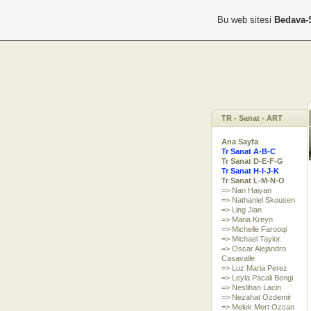
Bu web sitesi
Bedava-
TR - Sanat - ART
Ana Sayfa
Tr Sanat A-B-C
Tr Sanat D-E-F-G
Tr Sanat H-I-J-K
Tr Sanat L-M-N-O
=> Nan Haiyan
=> Nathaniel Skousen
=> Ling Jian
=> Maria Kreyn
=> Michelle Farooqi
=> Michael Taylor
=> Oscar Alejandro
Casavalle
=> Luz Maria Perez
=> Leyla Pacali Bengi
=> Neslihan Lacin
=> Nezahat Ozdemir
=> Melek Mert Ozcan