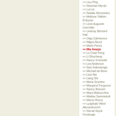
=> Lixu Ping
=> Newman Myrah
=> Lui Liu
=> Natalia Simonenko
=> Meftune Yildirim
Erduyan
=> Leon Augustin
Lhermitte
=> Lindsay Bernard
Hall
=> Olga Zakharova
=> Nilgun Akyol
=> Mario Pavez
=> Mia Araujo
=> Lo Chan Peng
=> Li Shucheng
=> Nancy Griswold
=> Lee Anderson
=> Naci Kalmukoglu
=> Michael de Bono
=> Linzi Mo
=> Liang Shi
=> Maria Szantho
=> Margaret Ferguson
=> Nancy Bossert
=> Mara Mattuschka
=> Mattias Sammekull
=> Maron Resur
=> Lyapkalo Viktor
Alexandrovich
=> Necati Seydi
Ferahoglu