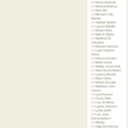
=> Marta Swiecek
=> Monica Ambrosi
=> Nick Alm
=> Michael Cole
Manley
=> Nafiseh Moeini
=> Lauren Botella
=> Miriam Briks
=> Matt R Martin
=> Manfred W.
Juergens
=> Manuel Sanchez
=> Leah Hopkins
Henry
=> Nancie Richers
=> Metin Unsal
=> Nataly Levaschuk
=> Nina Reznichenko
=> Larissa Morais
=> Mary Close
=> Miriam Escofet
=> Matthew John
Larson
=> Lisa Kovvuri
=> Osiris Rain
=> Luis de Mena
=> Laurie Johnson
=> Linda Smith
=> Luis Jose
Estremadoyro
=> Menpo
=> Olga Domanova