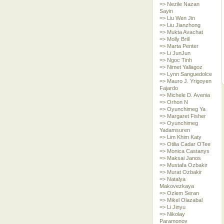
=> Nezile Nazan
Sayin
=> Liu Wen Jin
=> Liu Jianzhong
=> Mukta Avachat
=> Molly Brill
=> Marta Penter
=> Li JunJun
=> Ngoc Tinh
=> Nimet Yallagoz
=> Lynn Sanguedolce
=> Mauro J. Yrigoyen
Fajardo
=> Michele D. Avenia
=> Orhon N
=> Oyunchimeg Ya
=> Margaret Fisher
=> Oyunchimeg
Yadamsuren
=> Lim Khim Katy
=> Otilia Cadar OTee
=> Monica Castanys
=> Maksai Janos
=> Mustafa Ozbakir
=> Murat Ozbakir
=> Natalya
Makovezkaya
=> Ozlem Seran
=> Mikel Olazabal
=> Li Jinyu
=> Nikolay
Paramonov