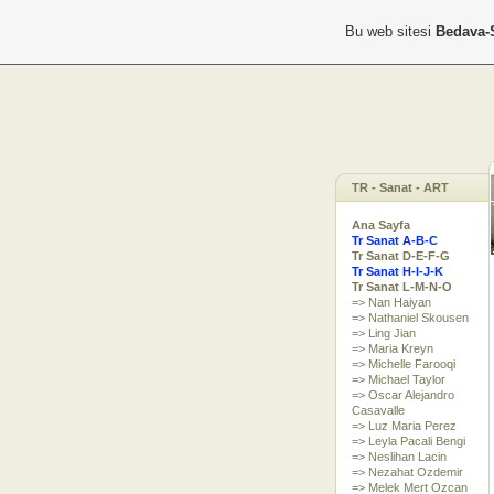
Bu web sitesi
Bedava-
TR - Sanat - ART
Ana Sayfa
Tr Sanat A-B-C
Tr Sanat D-E-F-G
Tr Sanat H-I-J-K
Tr Sanat L-M-N-O
=> Nan Haiyan
=> Nathaniel Skousen
=> Ling Jian
=> Maria Kreyn
=> Michelle Farooqi
=> Michael Taylor
=> Oscar Alejandro
Casavalle
=> Luz Maria Perez
=> Leyla Pacali Bengi
=> Neslihan Lacin
=> Nezahat Ozdemir
=> Melek Mert Ozcan