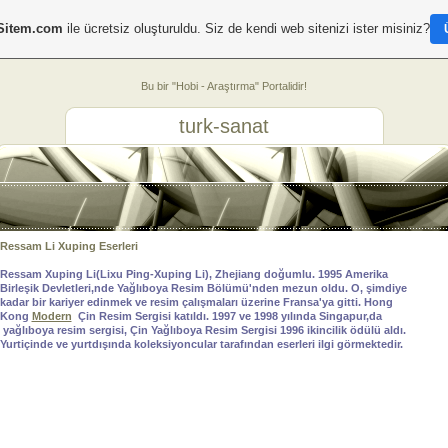
Sitem.com
ile ücretsiz oluşturuldu. Siz de kendi web sitenizi ister misiniz?
Bu bir "Hobi - Araştırma" Portalidir!
turk-sanat
Ressam Li Xuping Eserleri
Ressam Xuping Li(Lixu Ping-Xuping Li), Zhejiang doğumlu. 1995 Amerika
Birleşik Devletleri,nde Yağlıboya Resim Bölümü'nden mezun oldu. O, şimdiye
kadar bir kariyer edinmek ve resim çalışmaları üzerine Fransa'ya gitti. Hong
Kong
Modern
Çin Resim Sergisi katıldı. 1997 ve 1998 yılında Singapur,da
yağlıboya resim sergisi, Çin Yağlıboya Resim Sergisi 1996 ikincilik ödülü aldı.
Yurtiçinde ve yurtdışında koleksiyoncular tarafından eserleri ilgi görmektedir.