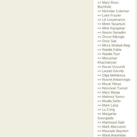
=> Mary Ross
Buchholz
=> Nicholas Coleman
=> Luke Frazier
=> Liz Lesperance
=> Metin Yasarturk
=> Mine Kayapinar
=> Nesrin Senadim
=> Orcun Kilicoglu
=> Onur Sak
=> Mirza Shafaat Baig
=> Natalia Fabia
=> Natalia Tour
=> Meruzhan
Khachatryan
=> Nuran Ucyurek
=> Leonid Gervits
=> Olga Melnikova
=> Nusret Anbarcioglu
=> Murat Yilmaz
=> Nevcivan Tuncer
=> Mary Wanja
=> Mahmut Yumru
=> Mualla Sahin
=> Mark Lang
=> Lu Cong
=> Margarita
Georgiadis
=> Mahmoud Said
=> Mark Marcuson
=> Maurade Baynton
=> Marie Antoinette