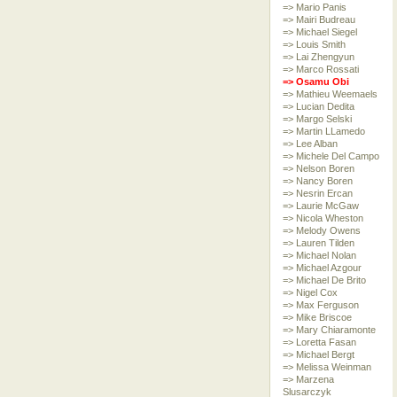
=> Mario Panis
=> Mairi Budreau
=> Michael Siegel
=> Louis Smith
=> Lai Zhengyun
=> Marco Rossati
=> Osamu Obi
=> Mathieu Weemaels
=> Lucian Dedita
=> Margo Selski
=> Martin LLamedo
=> Lee Alban
=> Michele Del Campo
=> Nelson Boren
=> Nancy Boren
=> Nesrin Ercan
=> Laurie McGaw
=> Nicola Wheston
=> Melody Owens
=> Lauren Tilden
=> Michael Nolan
=> Michael Azgour
=> Michael De Brito
=> Nigel Cox
=> Max Ferguson
=> Mike Briscoe
=> Mary Chiaramonte
=> Loretta Fasan
=> Michael Bergt
=> Melissa Weinman
=> Marzena
Slusarczyk