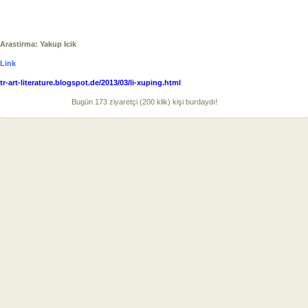
Arastirma: Yakup Icik
Link
tr-art-literature.blogspot.de/2013/03/li-xuping.html
Bugün 173 ziyaretçi (200 klik) kişi burdaydı!