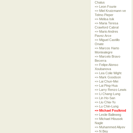
Chalus
=> Leon Fourie
=> Miel Krutzmann ve
Telmo Pieper
=> Melisa Isik
=> Maria Teresa
Crawford Cabral
=> Mario Andres
Pavez Arce
=> Miguel Castillo
Onate
=> Marcos Harto
Montealegre
=> Marcelo Bravo
Becerra
=> Felipe Alonso
Xoubanova
=> Lea Colie Wight
=> Mark Goodson
=> Lai Chun-Mei
=> Lai Ping-Hua
=> Larry Renzo Lewis
=> Li Chang-Lung
=> Lin Ho-San
=> Liu Chia-Yu
=> Lu Chin-Lung
=> Michael Foulkrod
=> Leslie Balleweg
=> Michael Hlousek
Nagle
=> Muhammed Aliyev
=> N Bey