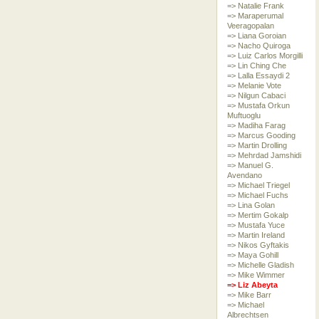
=> Natalie Frank
=> Maraperumal
Veeragopalan
=> Liana Goroian
=> Nacho Quiroga
=> Luiz Carlos Morgilli
=> Lin Ching Che
=> Lalla Essaydi 2
=> Melanie Vote
=> Nilgun Cabaci
=> Mustafa Orkun
Muftuoglu
=> Madiha Farag
=> Marcus Gooding
=> Martin Drolling
=> Mehrdad Jamshidi
=> Manuel G.
Avendano
=> Michael Triegel
=> Michael Fuchs
=> Lina Golan
=> Mertim Gokalp
=> Mustafa Yuce
=> Martin Ireland
=> Nikos Gyftakis
=> Maya Gohill
=> Michelle Gladish
=> Mike Wimmer
=> Liz Abeyta
=> Mike Barr
=> Michael
Albrechtsen