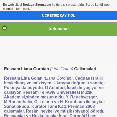
Bu web sitesi
Bedava-Sitem.com
ile ücretsiz oluşturuldu. Siz de kendi web
sitenizi ister misiniz?
ÜCRETSIZ KAYIT OL
turk-sanat
Ressam Liana Goroian
(Lina Golan)
Calismalari
Ressam Lina Golan
(Liana Goroian)
, Çağdaş İsrailli
heykeltıraş ve müzisyen. Ukrayna doğumlu sanatçı
Polonya,da büyüdü. O Ashdod, İsrail,de yaşıyor ve
çalışıyor. Ressam Tel-Aviv Üniversitesi Müzik
Akademisi,sinden mezun oldu. Y. Reuchwerger,
M.Rosenthalis, O. Lelush ve H. Kronhaus ile heykel
Sanat okudu. Küratör Tami Katz Preiman 2008
çalışmalar. Resim, heykel ve müzik (piyano) öğretir.
Ressamlar ve Heykeltraşlar İsrail Derneği Üyesi.