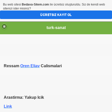
Bu web sitesi
Bedava-Sitem.com
ile ücretsiz oluşturuldu. Siz de kendi web
sitenizi ister misiniz?
ÜCRETSIZ KAYIT OL
turk-sanat
Ressam
Oren Eliav
Calismalari
Arastirma: Yakup Icik
Link