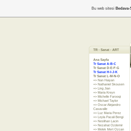
Bu web sitesi
Bedava-
TR - Sanat - ART
Ana Sayfa
Tr Sanat A-B-C
Tr Sanat D-E-F-G
Tr Sanat H-I-J-K
Tr Sanat L-M-N-O
=> Nan Haiyan
=> Nathaniel Skousen
=> Ling Jian
=> Maria Kreyn
=> Michelle Farooqi
=> Michael Taylor
=> Oscar Alejandro
Casavalle
=> Luz Maria Perez
=> Leyla Pacali Bengi
=> Neslihan Lacin
=> Nezahat Ozdemir
=> Melek Mert Ozcan