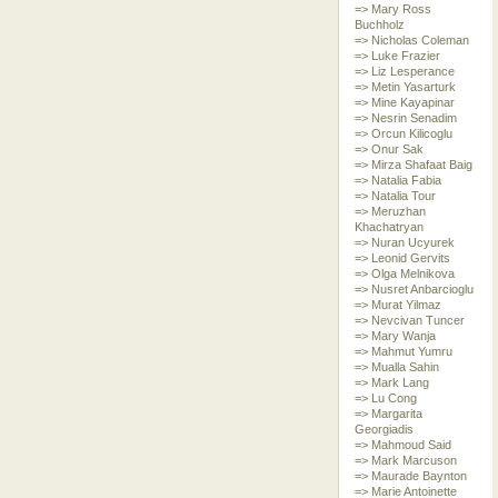
=> Mary Ross
Buchholz
=> Nicholas Coleman
=> Luke Frazier
=> Liz Lesperance
=> Metin Yasarturk
=> Mine Kayapinar
=> Nesrin Senadim
=> Orcun Kilicoglu
=> Onur Sak
=> Mirza Shafaat Baig
=> Natalia Fabia
=> Natalia Tour
=> Meruzhan
Khachatryan
=> Nuran Ucyurek
=> Leonid Gervits
=> Olga Melnikova
=> Nusret Anbarcioglu
=> Murat Yilmaz
=> Nevcivan Tuncer
=> Mary Wanja
=> Mahmut Yumru
=> Mualla Sahin
=> Mark Lang
=> Lu Cong
=> Margarita
Georgiadis
=> Mahmoud Said
=> Mark Marcuson
=> Maurade Baynton
=> Marie Antoinette