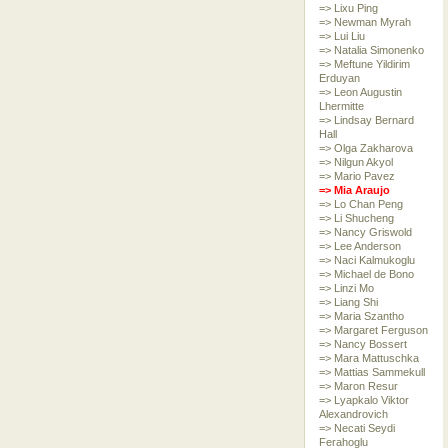
=> Lixu Ping
=> Newman Myrah
=> Lui Liu
=> Natalia Simonenko
=> Meftune Yildirim
Erduyan
=> Leon Augustin
Lhermitte
=> Lindsay Bernard
Hall
=> Olga Zakharova
=> Nilgun Akyol
=> Mario Pavez
=> Mia Araujo
=> Lo Chan Peng
=> Li Shucheng
=> Nancy Griswold
=> Lee Anderson
=> Naci Kalmukoglu
=> Michael de Bono
=> Linzi Mo
=> Liang Shi
=> Maria Szantho
=> Margaret Ferguson
=> Nancy Bossert
=> Mara Mattuschka
=> Mattias Sammekull
=> Maron Resur
=> Lyapkalo Viktor
Alexandrovich
=> Necati Seydi
Ferahoglu