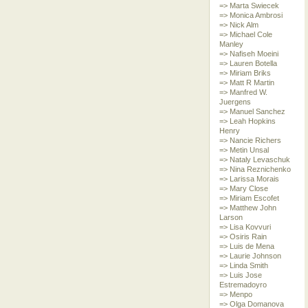
=> Marta Swiecek
=> Monica Ambrosi
=> Nick Alm
=> Michael Cole
Manley
=> Nafiseh Moeini
=> Lauren Botella
=> Miriam Briks
=> Matt R Martin
=> Manfred W.
Juergens
=> Manuel Sanchez
=> Leah Hopkins
Henry
=> Nancie Richers
=> Metin Unsal
=> Nataly Levaschuk
=> Nina Reznichenko
=> Larissa Morais
=> Mary Close
=> Miriam Escofet
=> Matthew John
Larson
=> Lisa Kovvuri
=> Osiris Rain
=> Luis de Mena
=> Laurie Johnson
=> Linda Smith
=> Luis Jose
Estremadoyro
=> Menpo
=> Olga Domanova