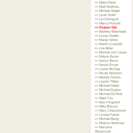
=> Mario Panis
=> Mairi Budreau
=> Michael Siegel
=> Louis Smith
=> Lai Zhengyun
=> Marco Rossati
=> Osamu Obi
=> Mathieu Weemaels
=> Lucian Dedita
=> Margo Selski
=> Martin LLamedo
=> Lee Alban
=> Michele Del Campo
=> Nelson Boren
=> Nancy Boren
=> Nesrin Ercan
=> Laurie McGaw
=> Nicola Wheston
=> Melody Owens
=> Lauren Tilden
=> Michael Nolan
=> Michael Azgour
=> Michael De Brito
=> Nigel Cox
=> Max Ferguson
=> Mike Briscoe
=> Mary Chiaramonte
=> Loretta Fasan
=> Michael Bergt
=> Melissa Weinman
=> Marzena
Slusarczyk