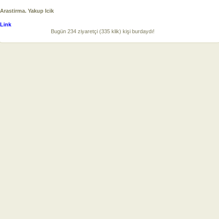
Arastirma. Yakup Icik
Link
Bugün 234 ziyaretçi (335 klik) kişi burdaydı!