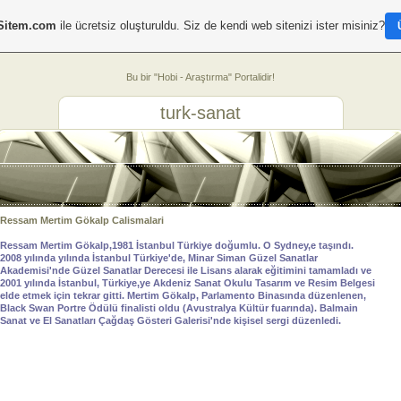
Sitem.com
ile ücretsiz oluşturuldu. Siz de kendi web sitenizi ister misiniz?
Bu bir "Hobi - Araştırma" Portalidir!
turk-sanat
Ressam Mertim Gökalp Calismalari
Ressam Mertim Gökalp,1981 İstanbul Türkiye doğumlu. O Sydney,e taşındı.
2008 yılında yılında İstanbul Türkiye'de, Minar Siman Güzel Sanatlar
Akademisi'nde Güzel Sanatlar Derecesi ile Lisans alarak eğitimini tamamladı ve
2001 yılında İstanbul, Türkiye,ye Akdeniz Sanat Okulu Tasarım ve Resim Belgesi
elde etmek için tekrar gitti. Mertim Gökalp, Parlamento Binasında düzenlenen,
Black Swan Portre Ödülü finalisti oldu (Avustralya Kültür fuarında). Balmain
Sanat ve El Sanatları Çağdaş Gösteri Galerisi'nde kişisel sergi düzenledi.