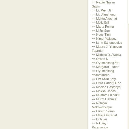
=> Nezile Nazan
Sayin
=> Liu Wen Jin
=> Liu Jianzhong
=> Mukta Avachat
=> Molly Brill
=> Marta Penter
=> Li JunJun
=> Ngoc Tinh
=> Nimet Yallagoz
=> Lynn Sanguedolce
=> Mauro J. Yrigoyen
Fajardo
=> Michele D. Avenia
=> Orhon N
=> Oyunchimeg Ya
=> Margaret Fisher
=> Oyunchimeg
Yadamsuren
=> Lim Khim Katy
=> Otilia Cadar OTee
=> Monica Castanys
=> Maksai Janos
=> Mustafa Ozbakir
=> Murat Ozbakir
=> Natalya
Makovezkaya
=> Ozlem Seran
=> Mikel Olazabal
=> Li Jinyu
=> Nikolay
Paramonov