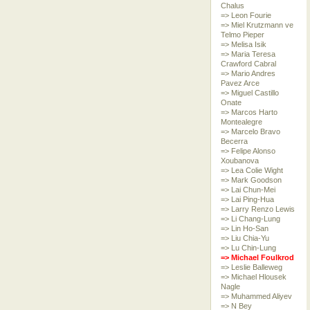
Chalus
=> Leon Fourie
=> Miel Krutzmann ve
Telmo Pieper
=> Melisa Isik
=> Maria Teresa
Crawford Cabral
=> Mario Andres
Pavez Arce
=> Miguel Castillo
Onate
=> Marcos Harto
Montealegre
=> Marcelo Bravo
Becerra
=> Felipe Alonso
Xoubanova
=> Lea Colie Wight
=> Mark Goodson
=> Lai Chun-Mei
=> Lai Ping-Hua
=> Larry Renzo Lewis
=> Li Chang-Lung
=> Lin Ho-San
=> Liu Chia-Yu
=> Lu Chin-Lung
=> Michael Foulkrod
=> Leslie Balleweg
=> Michael Hlousek
Nagle
=> Muhammed Aliyev
=> N Bey