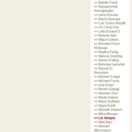
=> Natalie Frank
=> Maraperumal
Veeragopalan
=> Liana Goroian
=> Nacho Quiroga
=> Luiz Carlos Morgilli
=> Lin Ching Che
=> Lalla Essaydi 2
=> Melanie Vote
=> Nilgun Cabaci
=> Mustafa Orkun
Muftuoglu
=> Madiha Farag
=> Marcus Gooding
=> Martin Drolling
=> Mehrdad Jamshidi
=> Manuel G.
Avendano
=> Michael Triegel
=> Michael Fuchs
=> Lina Golan
=> Mertim Gokalp
=> Mustafa Yuce
=> Martin Ireland
=> Nikos Gyftakis
=> Maya Gohill
=> Michelle Gladish
=> Mike Wimmer
=> Liz Abeyta
=> Mike Barr
=> Michael
Albrechtsen