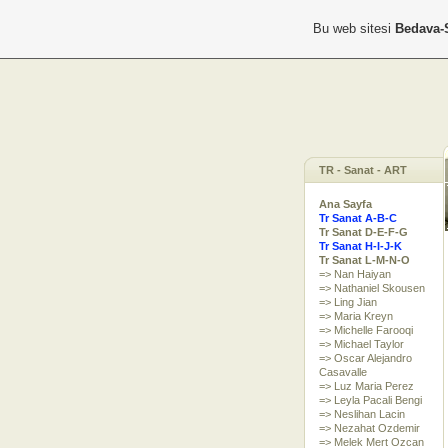
Bu web sitesi
Bedava-
TR - Sanat - ART
Ana Sayfa
Tr Sanat A-B-C
Tr Sanat D-E-F-G
Tr Sanat H-I-J-K
Tr Sanat L-M-N-O
=> Nan Haiyan
=> Nathaniel Skousen
=> Ling Jian
=> Maria Kreyn
=> Michelle Farooqi
=> Michael Taylor
=> Oscar Alejandro
Casavalle
=> Luz Maria Perez
=> Leyla Pacali Bengi
=> Neslihan Lacin
=> Nezahat Ozdemir
=> Melek Mert Ozcan