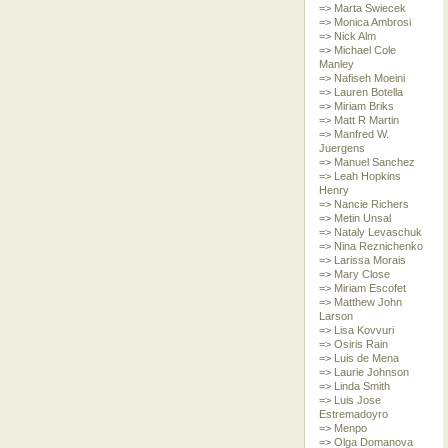
=> Marta Swiecek
=> Monica Ambrosi
=> Nick Alm
=> Michael Cole
Manley
=> Nafiseh Moeini
=> Lauren Botella
=> Miriam Briks
=> Matt R Martin
=> Manfred W.
Juergens
=> Manuel Sanchez
=> Leah Hopkins
Henry
=> Nancie Richers
=> Metin Unsal
=> Nataly Levaschuk
=> Nina Reznichenko
=> Larissa Morais
=> Mary Close
=> Miriam Escofet
=> Matthew John
Larson
=> Lisa Kovvuri
=> Osiris Rain
=> Luis de Mena
=> Laurie Johnson
=> Linda Smith
=> Luis Jose
Estremadoyro
=> Menpo
=> Olga Domanova