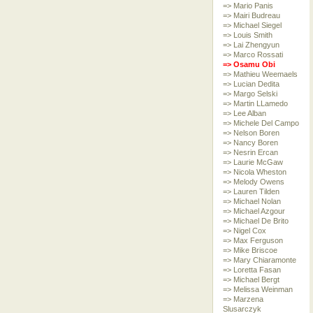
=> Mario Panis
=> Mairi Budreau
=> Michael Siegel
=> Louis Smith
=> Lai Zhengyun
=> Marco Rossati
=> Osamu Obi
=> Mathieu Weemaels
=> Lucian Dedita
=> Margo Selski
=> Martin LLamedo
=> Lee Alban
=> Michele Del Campo
=> Nelson Boren
=> Nancy Boren
=> Nesrin Ercan
=> Laurie McGaw
=> Nicola Wheston
=> Melody Owens
=> Lauren Tilden
=> Michael Nolan
=> Michael Azgour
=> Michael De Brito
=> Nigel Cox
=> Max Ferguson
=> Mike Briscoe
=> Mary Chiaramonte
=> Loretta Fasan
=> Michael Bergt
=> Melissa Weinman
=> Marzena
Slusarczyk