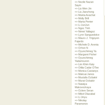
=> Nezile Nazan
Sayin
=> Liu Wen Jin
=> Liu Jianzhong
=> Mukta Avachat
=> Molly Brill
=> Marta Penter
=> Li JunJun
=> Ngoc Tinh
=> Nimet Yallagoz
=> Lynn Sanguedolce
=> Mauro J. Yrigoyen
Fajardo
=> Michele D. Avenia
=> Orhon N
=> Oyunchimeg Ya
=> Margaret Fisher
=> Oyunchimeg
Yadamsuren
=> Lim Khim Katy
=> Otilia Cadar OTee
=> Monica Castanys
=> Maksai Janos
=> Mustafa Ozbakir
=> Murat Ozbakir
=> Natalya
Makovezkaya
=> Ozlem Seran
=> Mikel Olazabal
=> Li Jinyu
=> Nikolay
Paramonov