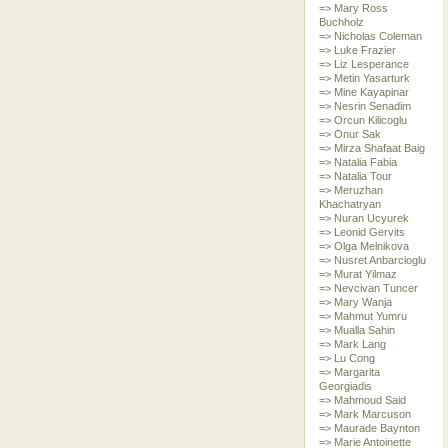
=> Mary Ross
Buchholz
=> Nicholas Coleman
=> Luke Frazier
=> Liz Lesperance
=> Metin Yasarturk
=> Mine Kayapinar
=> Nesrin Senadim
=> Orcun Kilicoglu
=> Onur Sak
=> Mirza Shafaat Baig
=> Natalia Fabia
=> Natalia Tour
=> Meruzhan
Khachatryan
=> Nuran Ucyurek
=> Leonid Gervits
=> Olga Melnikova
=> Nusret Anbarcioglu
=> Murat Yilmaz
=> Nevcivan Tuncer
=> Mary Wanja
=> Mahmut Yumru
=> Mualla Sahin
=> Mark Lang
=> Lu Cong
=> Margarita
Georgiadis
=> Mahmoud Said
=> Mark Marcuson
=> Maurade Baynton
=> Marie Antoinette