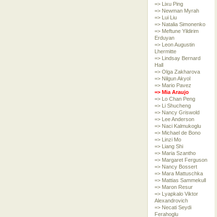
=> Lixu Ping
=> Newman Myrah
=> Lui Liu
=> Natalia Simonenko
=> Meftune Yildirim
Erduyan
=> Leon Augustin
Lhermitte
=> Lindsay Bernard
Hall
=> Olga Zakharova
=> Nilgun Akyol
=> Mario Pavez
=> Mia Araujo
=> Lo Chan Peng
=> Li Shucheng
=> Nancy Griswold
=> Lee Anderson
=> Naci Kalmukoglu
=> Michael de Bono
=> Linzi Mo
=> Liang Shi
=> Maria Szantho
=> Margaret Ferguson
=> Nancy Bossert
=> Mara Mattuschka
=> Mattias Sammekull
=> Maron Resur
=> Lyapkalo Viktor
Alexandrovich
=> Necati Seydi
Ferahoglu