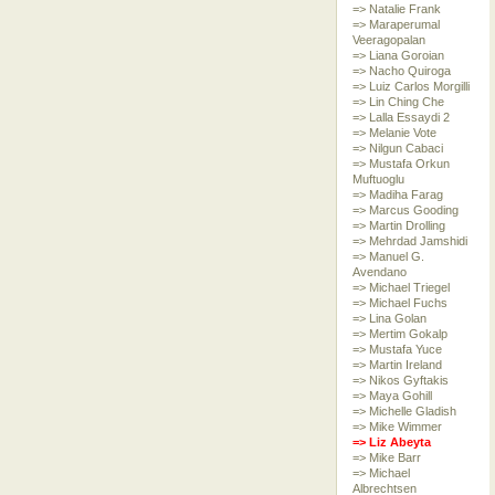
=> Natalie Frank
=> Maraperumal
Veeragopalan
=> Liana Goroian
=> Nacho Quiroga
=> Luiz Carlos Morgilli
=> Lin Ching Che
=> Lalla Essaydi 2
=> Melanie Vote
=> Nilgun Cabaci
=> Mustafa Orkun
Muftuoglu
=> Madiha Farag
=> Marcus Gooding
=> Martin Drolling
=> Mehrdad Jamshidi
=> Manuel G.
Avendano
=> Michael Triegel
=> Michael Fuchs
=> Lina Golan
=> Mertim Gokalp
=> Mustafa Yuce
=> Martin Ireland
=> Nikos Gyftakis
=> Maya Gohill
=> Michelle Gladish
=> Mike Wimmer
=> Liz Abeyta
=> Mike Barr
=> Michael
Albrechtsen