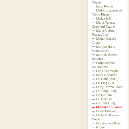
Chalus
=> Leon Fourie
=> Miel Krutzmann ve
Telmo Pieper
=> Melisa Isik
=> Maria Teresa
Crawford Cabral
=> Mario Andres
Pavez Arce
=> Miguel Castillo
Onate
=> Marcos Harto
Montealegre
=> Marcelo Bravo
Becerra
=> Felipe Alonso
Xoubanova
=> Lea Colie Wight
=> Mark Goodson
=> Lai Chun-Mei
=> Lai Ping-Hua
=> Larry Renzo Lewis
=> Li Chang-Lung
=> Lin Ho-San
=> Liu Chia-Yu
=> Lu Chin-Lung
=> Michael Foulkrod
=> Leslie Balleweg
=> Michael Hlousek
Nagle
=> Muhammed Aliyev
=> N Bey