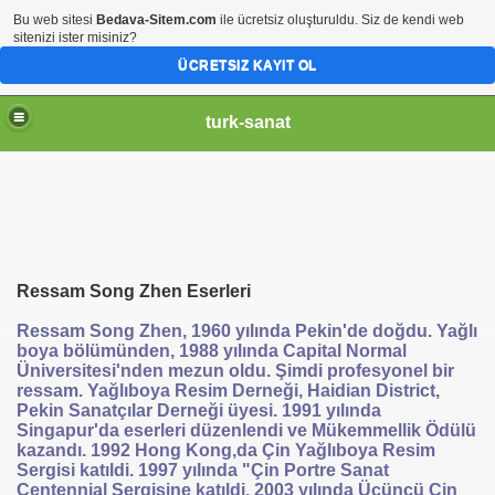
Bu web sitesi
Bedava-Sitem.com
ile ücretsiz oluşturuldu. Siz de kendi web
sitenizi ister misiniz?
ÜCRETSIZ KAYIT OL
turk-sanat
Ressam Song Zhen Eserleri
Ressam Song Zhen, 1960 yılında Pekin'de doğdu. Yağlı
boya bölümünden, 1988 yılında Capital Normal
Üniversitesi'nden mezun oldu. Şimdi profesyonel bir
ressam. Yağlıboya Resim Derneği, Haidian District,
Pekin Sanatçılar Derneği üyesi. 1991 yılında
Singapur'da eserleri düzenlendi ve Mükemmellik Ödülü
kazandı. 1992 Hong Kong,da Çin Yağlıboya Resim
Sergisi katıldi. 1997 yılında "Çin Portre Sanat
Centennial Sergisine katıldi. 2003 yılında Üçüncü Çin