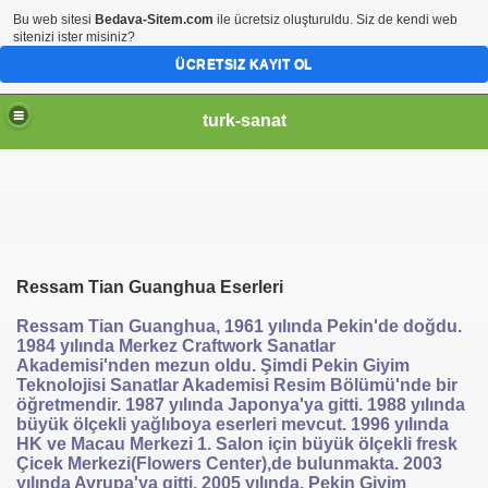
Bu web sitesi
Bedava-Sitem.com
ile ücretsiz oluşturuldu. Siz de kendi web
sitenizi ister misiniz?
ÜCRETSIZ KAYIT OL
turk-sanat
Ressam Tian Guanghua Eserleri
Ressam Tian Guanghua, 1961 yılında Pekin'de doğdu.
1984 yılında Merkez Craftwork Sanatlar
Akademisi'nden mezun oldu. Şimdi Pekin Giyim
Teknolojisi Sanatlar Akademisi Resim Bölümü'nde bir
öğretmendir. 1987 yılında Japonya'ya gitti. 1988 yılında
büyük ölçekli yağlıboya eserleri mevcut. 1996 yılında
HK ve Macau Merkezi 1. Salon için büyük ölçekli fresk
Çicek Merkezi(Flowers Center),de bulunmakta. 2003
yılında Avrupa'ya gitti. 2005 yılında, Pekin Giyim