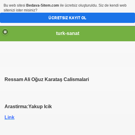
Bu web sitesi
Bedava-Sitem.com
ile ücretsiz oluşturuldu. Siz de kendi web
sitenizi ister misiniz?
ÜCRETSIZ KAYIT OL
turk-sanat
Ressam Ali Oğuz Karataş Calismalari
Arastirma:Yakup Icik
Link