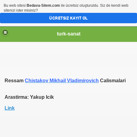
Bu web sitesi
Bedava-Sitem.com
ile ücretsiz oluşturuldu. Siz de kendi web
sitenizi ister misiniz?
ÜCRETSIZ KAYIT OL
turk-sanat
Ressam
Chistakov Mikhail Vladimirovich
Calismalari
Arastirma: Yakup Icik
Link