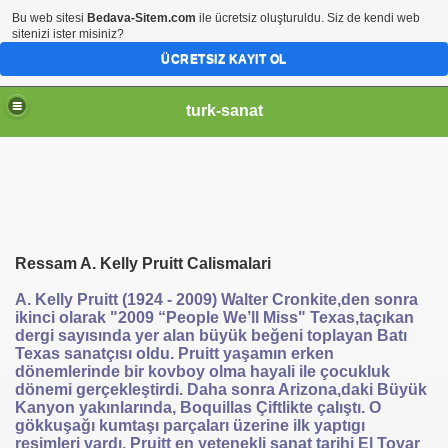
Bu web sitesi
Bedava-Sitem.com
ile ücretsiz oluşturuldu. Siz de kendi web
sitenizi ister misiniz?
ÜCRETSIZ KAYIT OL
turk-sanat
Ressam A. Kelly Pruitt Calismalari
A. Kelly Pruitt (1924 - 2009) Walter Cronkite,den sonra
ikinci olarak "2009 “People We’ll Miss" Texas,taçıkan
dergi sayısında yer alan büyük beğeni toplayan Batı
Texas sanatçısı oldu. Pruitt yaşamın erken
dönemlerinde bir kovboy olma hayali ile çocukluk
dönemi gerçekleştirdi. Daha sonra Arizona,daki Büyük
Kanyon yakınlarında, Boquillas Çiftlikte çalıştı. O
gökkuşağı kumtaşı parçaları üzerine ilk yaptıgı
resimleri vardı. Pruitt en yetenekli sanat tarihi El Tovar