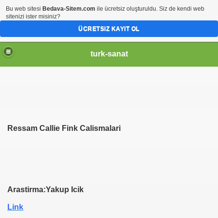
Bu web sitesi
Bedava-Sitem.com
ile ücretsiz oluşturuldu. Siz de kendi web
sitenizi ister misiniz?
ÜCRETSIZ KAYIT OL
turk-sanat
Ressam Callie Fink Calismalari
Arastirma:Yakup Icik
Link