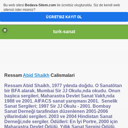
Bu web sitesi
Bedava-Sitem.com
ile ücretsiz oluşturuldu. Siz de kendi web
sitenizi ister misiniz?
ÜCRETSIZ KAYIT OL
turk-sanat
Ressam
Abid Shaikh
Calismalari
Ressam Abid Shaikh, 1977 yılında doğdu. O Sanatötan
bir BFA alarak, Mumbai Sir JJ Okulu,nda okudu. Onun
başlıca sergileri, Maharastra Devlet Sanat Vakfı,nda
1988 ve 2001. AIFACS sanat yarışması 2001. Senelik
Sanat Sergileri; 1997 Sir JJ Okulu - 2001. Bombay
Sanat Derneği tarafindan düzenlenen 2001-2006
yillarindaki sergileri. 2003 ve 2004 Hindistan Sanat
Derneği,nde sergiler. Ödülleri: En İyi Portre, 2000 için
Maharastra Devlet Ödülü. Yıllık Sanat Sergisi Ödülü.