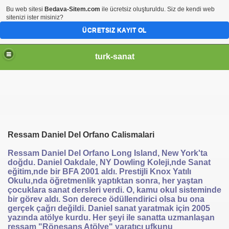
Bu web sitesi
Bedava-Sitem.com
ile ücretsiz oluşturuldu. Siz de kendi web
sitenizi ister misiniz?
ÜCRETSIZ KAYIT OL
turk-sanat
Ressam Daniel Del Orfano Calismalari
Ressam Daniel Del Orfano Long Island, New York'ta
doğdu. Daniel Oakdale, NY Dowling Koleji,nde Sanat
eğitim,nde bir BFA 2001 aldı. Prestijli Knox Yatılı
Okulu,nda öğretmenlik yaptıktan sonra, her yaştan
çocuklara sanat dersleri verdi. O, kamu okul sisteminde
bir görev aldı. Son derece ödüllendirici olsa bu ona
gerçek çağrı değildi. Daniel sanat yaratmak için 2005
yazında atölye kurdu. Her şeyi ile sanatta uzmanlaşan
ressam "Rönesans Atölye" yaratıcı ufkunu