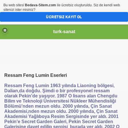
Bu web sitesi
Bedava-Sitem.com
ile ücretsiz oluşturuldu. Siz de kendi web
sitenizi ister misiniz?
ÜCRETSIZ KAYIT OL
turk-sanat
Ressam Feng Lumin Eserleri
Ressam Feng Lumin 1963 yılında Liaoning bölgesi,
Dalian,da doğdu. Şimdi o bir profesyonel ressam
olarak Pekin'de yaşıyor. 1987 O lisans alan Chengdu
Bilim ve Teknoloji Üniversitesi Nükleer Mühendisliği
Bölümü'nden mezun oldu. 2000 yılında, Çin Sanat
Akademisi,nden mezun oldu. 2000 yılında, Çin Sanat
Akademisi Yağlıboya Resim Sergisinde yer aldı. 2001
Pekin'e Secret Garden Galeri, Pekin Secret Garden
Galerisine davet edilip sergisi burada yer aldı. 2002 O