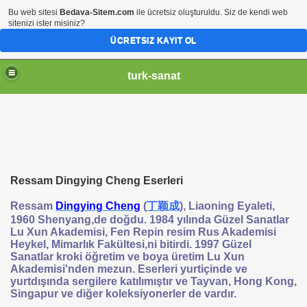
Bu web sitesi
Bedava-Sitem.com
ile ücretsiz oluşturuldu. Siz de kendi web
sitenizi ister misiniz?
ÜCRETSIZ KAYIT OL
turk-sanat
Ressam Dingying Cheng Eserleri
Ressam
Dingying Cheng
(
丁颖成
), Liaoning Eyaleti,
1960 Shenyang,de doğdu. 1984 yılında Güzel Sanatlar
Lu Xun Akademisi, Fen Repin resim Rus Akademisi
Heykel, Mimarlık Fakültesi,ni bitirdi. 1997 Güzel
Sanatlar kroki öğretim ve boya üretim Lu Xun
Akademisi'nden mezun. Eserleri yurtiçinde ve
yurtdışında sergilere katılımıştır ve Tayvan, Hong Kong,
Singapur ve diğer koleksiyonerler de vardır.