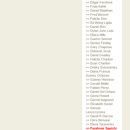
=> Edgar Fernhout
=> Frida Kahlo
=> Daniel Maidman
=> Fred Wessel
=> Felicity Don
=> Ed Wong-Ligda
=> Daniel Brici
=> Dylan John Lisle
=> Eloiza Mills
=> Gwenn Seemel
=> Denise Findlay
=> Gary Chapman
=> Deborah Scott
=> David Goatley
=> Felicity Charlton
=> Evan Charlton
=> Dmitry Evtushenko
=> Diana Francia
Gomez Ordonez
=> Gaetan Henrioux
=> Gerald Meller
=> Fabian Perez
=> Daniel Del Orfano
=> Gloria Howell
=> Darrell Seignoret
=> Elizabeth Xavier
=> Danuta
Leszczynska
=> David R Darrow
=> Flera Birmane
=> Elena Tarasenko
=> Farahnaz Saatchi