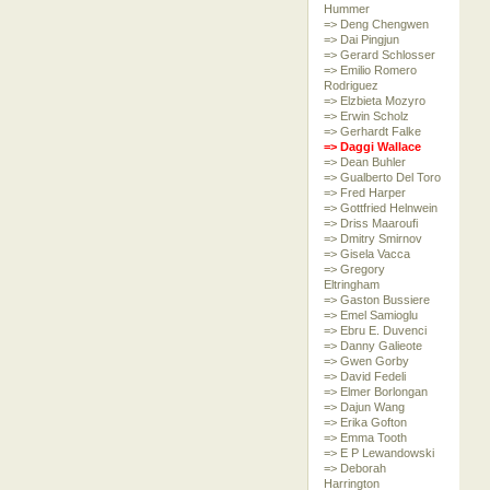
Hummer
=> Deng Chengwen
=> Dai Pingjun
=> Gerard Schlosser
=> Emilio Romero
Rodriguez
=> Elzbieta Mozyro
=> Erwin Scholz
=> Gerhardt Falke
=> Daggi Wallace
=> Dean Buhler
=> Gualberto Del Toro
=> Fred Harper
=> Gottfried Helnwein
=> Driss Maaroufi
=> Dmitry Smirnov
=> Gisela Vacca
=> Gregory
Eltringham
=> Gaston Bussiere
=> Emel Samioglu
=> Ebru E. Duvenci
=> Danny Galieote
=> Gwen Gorby
=> David Fedeli
=> Elmer Borlongan
=> Dajun Wang
=> Erika Gofton
=> Emma Tooth
=> E P Lewandowski
=> Deborah
Harrington