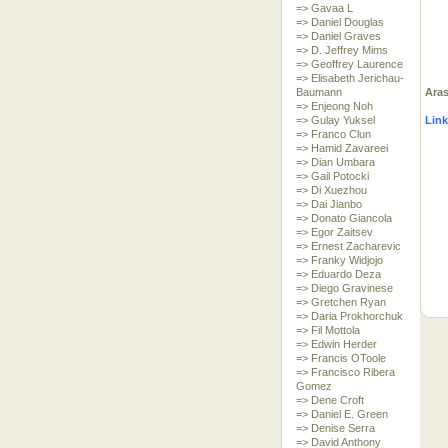
=> Gavaa L
=> Daniel Douglas
=> Daniel Graves
=> D. Jeffrey Mims
=> Geoffrey Laurence
=> Elisabeth Jerichau-
Baumann
Aras
=> Enjeong Noh
=> Gulay Yuksel
Link
=> Franco Clun
=> Hamid Zavareei
=> Dian Umbara
=> Gail Potocki
=> Di Xuezhou
=> Dai Jianbo
=> Donato Giancola
=> Egor Zaitsev
=> Ernest Zacharevic
=> Franky Widjojo
=> Eduardo Deza
=> Diego Gravinese
=> Gretchen Ryan
=> Daria Prokhorchuk
=> Fil Mottola
=> Edwin Herder
=> Francis OToole
=> Francisco Ribera
Gomez
=> Dene Croft
=> Daniel E. Green
=> Denise Serra
=> David Anthony