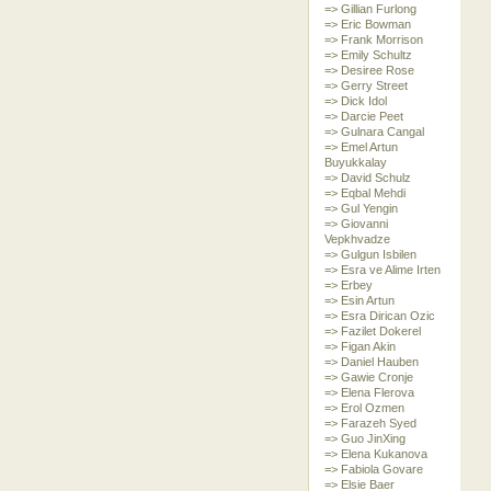
=> Gillian Furlong
=> Eric Bowman
=> Frank Morrison
=> Emily Schultz
=> Desiree Rose
=> Gerry Street
=> Dick Idol
=> Darcie Peet
=> Gulnara Cangal
=> Emel Artun
Buyukkalay
=> David Schulz
=> Eqbal Mehdi
=> Gul Yengin
=> Giovanni
Vepkhvadze
=> Gulgun Isbilen
=> Esra ve Alime Irten
=> Erbey
=> Esin Artun
=> Esra Dirican Ozic
=> Fazilet Dokerel
=> Figan Akin
=> Daniel Hauben
=> Gawie Cronje
=> Elena Flerova
=> Erol Ozmen
=> Farazeh Syed
=> Guo JinXing
=> Elena Kukanova
=> Fabiola Govare
=> Elsie Baer