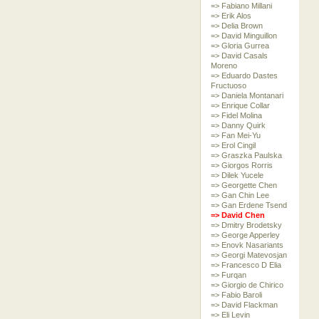
=> Fabiano Millani
=> Erik Alos
=> Delia Brown
=> David Minguillon
=> Gloria Gurrea
=> David Casals
Moreno
=> Eduardo Dastes
Fructuoso
=> Daniela Montanari
=> Enrique Collar
=> Fidel Molina
=> Danny Quirk
=> Fan Mei-Yu
=> Erol Cingil
=> Graszka Paulska
=> Giorgos Rorris
=> Dilek Yucele
=> Georgette Chen
=> Gan Chin Lee
=> Gan Erdene Tsend
=> David Chen
=> Dmitry Brodetsky
=> George Apperley
=> Enovk Nasariants
=> Georgi Matevosjan
=> Francesco D Elia
=> Furqan
=> Giorgio de Chirico
=> Fabio Baroli
=> David Flackman
=> Eli Levin