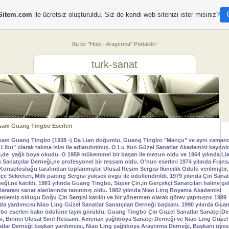
Sitem.com
ile ücretsiz oluşturuldu. Siz de kendi web sitenizi ister misiniz?
Bu bir "Hobi - Araştırma" Portalidir!
turk-sanat
am Guang Tingbo Eserleri
am Guang Tingbo (1938 -) Da Lian doğumlu. Guang Tingbo "Mançu" ve aynı zaman
Libu" olarak takma isim ile adlandırılmış. O Lu Xun Güzel Sanatlar Akademisi kaydol
,de yağlı boya okudu. O 1959 mükemmel bir başarı ile mezun oldu ve 1964 yılında Li
 Sanatçılar Derneği,ne profesyonel bir ressam oldu. O'nun eserleri 1974 yılında Frans
Konsolosluğu tarafından toplanmıştır. Ulusal Resim Sergisi İkincilik Ödülü verilmiştir,
 İlçe Sekreteri, Milli paiting Sergisi yüksek övgü ile ödüllendirildi. 1979 yılında Çin Sanat
eği,ne katıldı. 1981 yılında Guang Tingbo, Süper Çin,in Gerçekçi Sanatçıları haline gel
lararası sanat alanlarında tanınmış oldu. 1982 yılında Niao Ling Boyama Akademisi
nlemiş oldugu Doğu Çin Sergisi katıldı ve bir yönetmen olarak görev yapmıştır. 1989
nda yardımcısı Niao Ling Güzel Sanatlar Sanatçıları Derneği başkanı. 1990 yılında Gua
bo eserleri bakır ödülüne layık görüldü, Guang Tingbo Çin Güzel Sanatlar Sanatçı De
i, Birinci Ulusal Sınıf Ressam, Amerian yağlıboya Sanatçı Derneği ve Niao Ling Güzel
tlar Derneği başkan yardımcısı, Niao Ling yağlıboya Araştırma Derneği, Başkanı üyesi