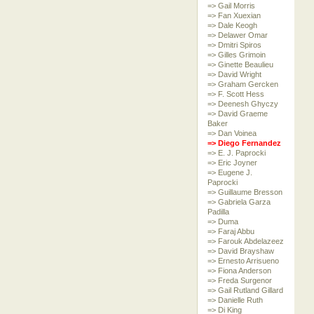
=> Gail Morris
=> Fan Xuexian
=> Dale Keogh
=> Delawer Omar
=> Dmitri Spiros
=> Gilles Grimoin
=> Ginette Beaulieu
=> David Wright
=> Graham Gercken
=> F. Scott Hess
=> Deenesh Ghyczy
=> David Graeme
Baker
=> Dan Voinea
=> Diego Fernandez
=> E. J. Paprocki
=> Eric Joyner
=> Eugene J.
Paprocki
=> Guillaume Bresson
=> Gabriela Garza
Padilla
=> Duma
=> Faraj Abbu
=> Farouk Abdelazeez
=> David Brayshaw
=> Ernesto Arrisueno
=> Fiona Anderson
=> Freda Surgenor
=> Gail Rutland Gillard
=> Danielle Ruth
=> Di King