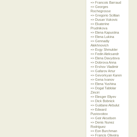
=> Francois Barraud
=> Georges
Rochegrosse
=> Gregorio Sciltian
=> Dusan Vukovic
=> Ekaterine
Prudnikova
=> Elena Kapustina
=> Elena Lukina
=> Gennadiy
Alekhnovich
=> Evgy Shmukler
=> Fedin Aleksandr
=> Elena Davydova
=> Dobrova Anna
=> Ershov Vladimir
=> Gafarov Artur
=> Gevorkyan Karen
=> Gena Ivanov
=> Elena Yushina
=> Dogal Tablolar
Zinciri
=> Elesger Eliyev
=> Dick Bobnick
=> Guldane Akbulut
=> Edward
Pustovoitov
=> Geir Akselsen
=> Denis Nunez
Rodriguez
=> Eon Burchman
=> Francis Oliveira