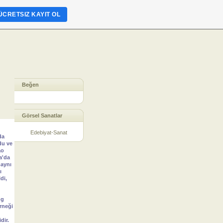
ÜCRETSIZ KAYIT OL
Beğen
Görsel Sanatlar
Edebiyat-Sanat
da
du ve
ao
a'da
 aynı
ı
di,
ng
rneği
dir.