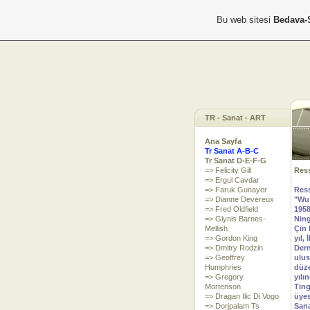
Bu web sitesi
Bedava-
TR - Sanat - ART
Ana Sayfa
Tr Sanat A-B-C
Tr Sanat D-E-F-G
=> Felicity Gill
Ress
=> Ergul Cavdar
=> Faruk Gunayer
Ress
=> Dianne Devereux
"Wu 
=> Fred Oldfield
1958
=> Glynis Barnes-
Ning
Mellish
Çin 
=> Gordon King
yıl,
=> Dmitry Rodzin
Dern
=> Geoffrey
ulus
Humphries
düze
=> Gregory
yılı
Mortenson
Ting
=> Dragan Ilic Di Vogo
üyes
=> Dorjpalam Ts
Sana