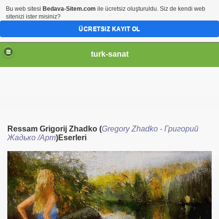
Bu web sitesi
Bedava-Sitem.com
ile ücretsiz oluşturuldu. Siz de kendi web
sitenizi ister misiniz?
ÜCRETSIZ KAYIT OL
turk-sanat
Ressam Grigorij Zhadko
(
Gregory
Zhadko -
Григорий
Жадько /Арт
)Eserleri