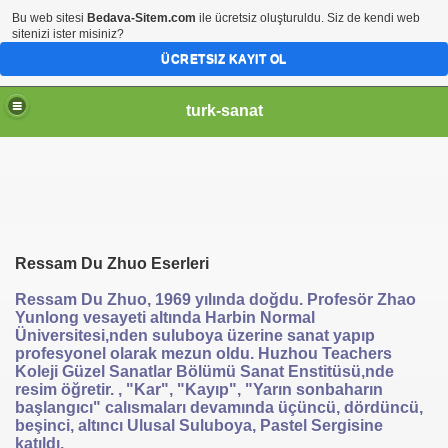
Bu web sitesi
Bedava-Sitem.com
ile ücretsiz oluşturuldu. Siz de kendi web
sitenizi ister misiniz?
ÜCRETSIZ KAYIT OL
turk-sanat
Ressam
Du
Zhuo
Eserleri
Ressam Du Zhuo, 1969 yılında doğdu. Profesör Zhao
Yunlong vesayeti altında Harbin Normal
Üniversitesi,nden suluboya üzerine sanat yapıp
profesyonel olarak mezun oldu. Huzhou Teachers
Koleji Güzel Sanatlar Bölümü Sanat Enstitüsü,nde
resim öğretir. , "Kar", "Kayıp", "Yarın sonbaharın
başlangıcı" calısmaları devamında üçüncü, dördüncü,
beşinci, altıncı Ulusal Suluboya, Pastel Sergisine
katıldı.