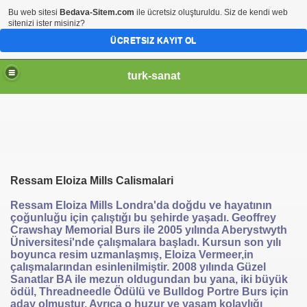
Bu web sitesi
Bedava-Sitem.com
ile ücretsiz oluşturuldu. Siz de kendi web
sitenizi ister misiniz?
ÜCRETSIZ KAYIT OL
turk-sanat
Ressam Eloiza Mills Calismalari
Ressam Eloiza Mills Londra'da doğdu ve hayatının
çoğunluğu için çalıştığı bu şehirde yaşadı. Geoffrey
Crawshay Memorial Burs ile 2005 yılında Aberystwyth
Üniversitesi'nde çalışmalara başladı. Kursun son yılı
boyunca resim uzmanlaşmış, Eloiza Vermeer,in
çalışmalarından esinlenilmiştir. 2008 yılında Güzel
Sanatlar BA ile mezun oldugundan bu yana, iki büyük
ödül, Threadneedle Ödülü ve Bulldog Portre Burs için
aday olmuştur. Ayrıca o huzur ve yaşam kolaylığı