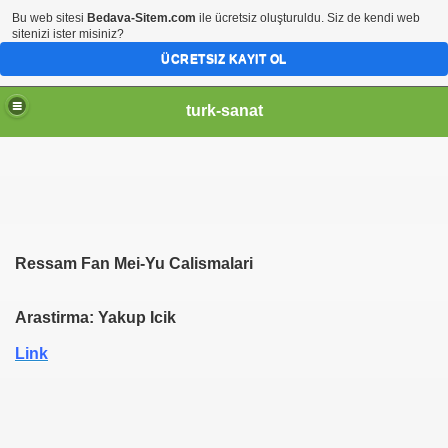
Bu web sitesi
Bedava-Sitem.com
ile ücretsiz oluşturuldu. Siz de kendi web
sitenizi ister misiniz?
ÜCRETSIZ KAYIT OL
turk-sanat
Ressam Fan Mei-Yu Calismalari
Arastirma: Yakup Icik
Link