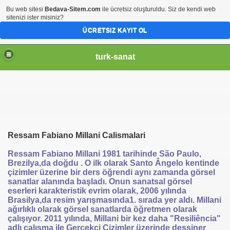
Bu web sitesi
Bedava-Sitem.com
ile ücretsiz oluşturuldu. Siz de kendi web
sitenizi ister misiniz?
ÜCRETSIZ KAYIT OL
turk-sanat
Ressam Fabiano Millani Calismalari
Ressam Fabiano Millani 1981 tarihinde São Paulo,
Brezilya,da doğdu . O ilk olarak Santo Ângelo kentinde
çizimler üzerine bir ders öğrendi aynı zamanda görsel
sanatlar alanında başladı. Onun sanatsal görsel
eserleri karakteristik evrim olarak, 2006 yılında
Brasilya,da resim yarışmasında1. sırada yer aldı. Millani
ağırlıklı olarak görsel sanatlarda öğretmen olarak
çalışıyor. 2011 yılında, Millani bir kez daha "Resiliência"
adlı çalışma ile Gerçekçi Çizimler üzerinde dessiner