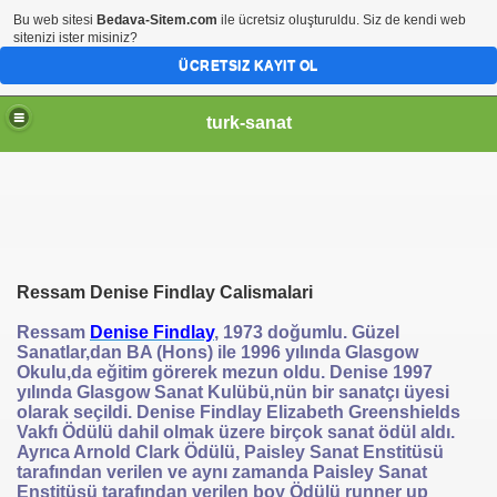
Bu web sitesi
Bedava-Sitem.com
ile ücretsiz oluşturuldu. Siz de kendi web
sitenizi ister misiniz?
ÜCRETSIZ KAYIT OL
turk-sanat
Ressam Denise Findlay Calismalari
Ressam
Denise Findlay
, 1973 doğumlu. Güzel
Sanatlar,dan BA (Hons) ile 1996 yılında Glasgow
Okulu,da eğitim görerek mezun oldu. Denise 1997
yılında Glasgow Sanat Kulübü,nün bir sanatçı üyesi
olarak seçildi. Denise Findlay Elizabeth Greenshields
Vakfı Ödülü dahil olmak üzere birçok sanat ödül aldı.
Ayrıca Arnold Clark Ödülü, Paisley Sanat Enstitüsü
tarafından verilen ve aynı zamanda Paisley Sanat
Enstitüsü tarafından verilen boy Ödülü runner up