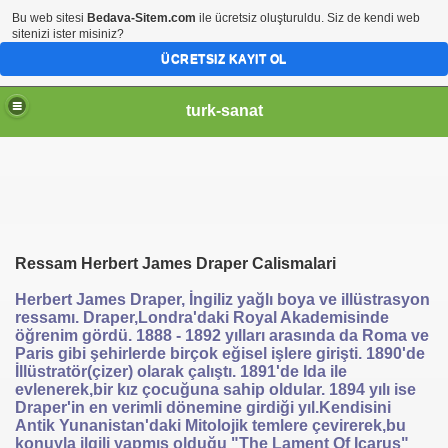
Bu web sitesi
Bedava-Sitem.com
ile ücretsiz oluşturuldu. Siz de kendi web
sitenizi ister misiniz?
ÜCRETSIZ KAYIT OL
turk-sanat
Ressam Herbert James Draper Calismalari
Herbert James Draper, İngiliz yağlı boya ve illüstrasyon
ressamı. Draper,Londra'daki Royal Akademisinde
öğrenim gördü. 1888 - 1892 yılları arasında da Roma ve
Paris gibi şehirlerde birçok eğisel işlere girişti. 1890'de
İllüstratör(çizer) olarak çalıştı. 1891'de Ida ile
evlenerek,bir kız çocuğuna sahip oldular. 1894 yılı ise
Draper'in en verimli dönemine girdiği yıl.Kendisini
Antik Yunanistan'daki Mitolojik temlere çevirerek,bu
konuyla ilgili yapmış olduğu "The Lament Of Icarus"