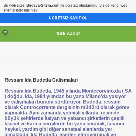
Bu web sitesi
Bedava-Sitem.com
ile ücretsiz oluşturuldu. Siz de kendi web
sitenizi ister misiniz?
ÜCRETSIZ KAYIT OL
turk-sanat
Ressam Ida Budetta Calismalari
Ressam Ida Budetta, 1945 yılında Montecorvino,da ( SA
) doğdu. Ida, 1984 yılından bu yana Milano'da yaşıyor
ve çalışmaları burada sürdürüyor. Budetta, ressam
olarak Controcorrente dergisinin müdürü olarak görev
yapmakta. Aynı zamanda yetmişli yıllarda, resimde
büyük şehirlerde İtalyan ve yabancı şirketlerin çeşitli
kişisel ve karma sergilerde bu yana seramik, tasarım,
heykel, yardim gibi diğer sanatsal alanlarda yer
almaktadır. Ida Budetta, eserleri eteroverginali ve