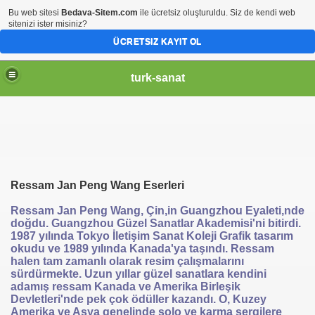
Bu web sitesi
Bedava-Sitem.com
ile ücretsiz oluşturuldu. Siz de kendi web
sitenizi ister misiniz?
ÜCRETSIZ KAYIT OL
turk-sanat
Ressam Jan Peng Wang Eserleri
Ressam Jan Peng Wang, Çin,in Guangzhou Eyaleti,nde
doğdu. Guangzhou Güzel Sanatlar Akademisi'ni bitirdi.
1987 yılında Tokyo İletişim Sanat Koleji Grafik tasarım
okudu ve 1989 yılında Kanada'ya taşındı. Ressam
halen tam zamanlı olarak resim çalışmalarını
sürdürmekte. Uzun yıllar güzel sanatlara kendini
adamış ressam Kanada ve Amerika Birleşik
Devletleri'nde pek çok ödüller kazandı. O, Kuzey
Amerika ve Asya genelinde solo ve karma sergilere