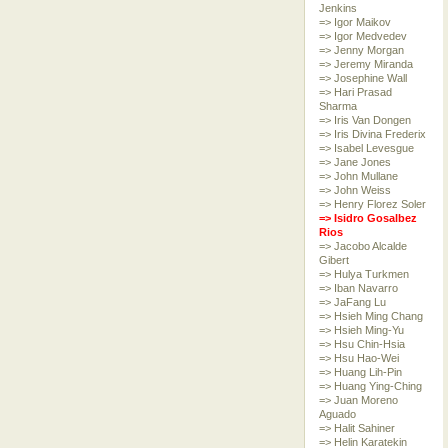
Jenkins
=> Igor Maikov
=> Igor Medvedev
=> Jenny Morgan
=> Jeremy Miranda
=> Josephine Wall
=> Hari Prasad
Sharma
=> Iris Van Dongen
=> Iris Divina Frederix
=> Isabel Levesgue
=> Jane Jones
=> John Mullane
=> John Weiss
=> Henry Florez Soler
=> Isidro Gosalbez
Rios
=> Jacobo Alcalde
Gibert
=> Hulya Turkmen
=> Iban Navarro
=> JaFang Lu
=> Hsieh Ming Chang
=> Hsieh Ming-Yu
=> Hsu Chin-Hsia
=> Hsu Hao-Wei
=> Huang Lih-Pin
=> Huang Ying-Ching
=> Juan Moreno
Aguado
=> Halit Sahiner
=> Helin Karatekin