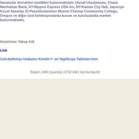
Sanatçılar dernekleri üyelikleri bulunmaktadır. Ulusal-Uluslararası, Chase
Manhattan Bank, NY-Nippon Express USA Inc, NY-Kainan City Hall, Japonya-
Güzel Sanatlar, El PasoUluslararası Müzesi-Clatsop Community College,
Oregon ve diğer özel koleksiyonlarda kurum ve kuruluşlarda eserleri
bulunmaktadır.
Arastirma: Yakup Icik
Link
1siir.de/Kenju-Urakubo-Kimdir-f--ve-Yagliboya-Tablolari.htm
Bugün 2490 ziyaretçi (2742 klik) kişi burdaydı!