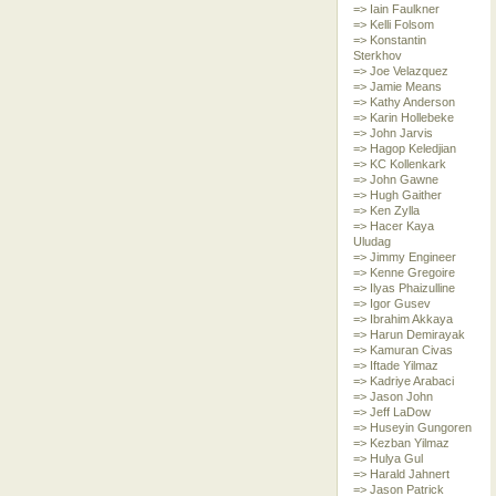
=> Iain Faulkner
=> Kelli Folsom
=> Konstantin
Sterkhov
=> Joe Velazquez
=> Jamie Means
=> Kathy Anderson
=> Karin Hollebeke
=> John Jarvis
=> Hagop Keledjian
=> KC Kollenkark
=> John Gawne
=> Hugh Gaither
=> Ken Zylla
=> Hacer Kaya
Uludag
=> Jimmy Engineer
=> Kenne Gregoire
=> Ilyas Phaizulline
=> Igor Gusev
=> Ibrahim Akkaya
=> Harun Demirayak
=> Kamuran Civas
=> Iftade Yilmaz
=> Kadriye Arabaci
=> Jason John
=> Jeff LaDow
=> Huseyin Gungoren
=> Kezban Yilmaz
=> Hulya Gul
=> Harald Jahnert
=> Jason Patrick