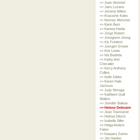
=> Joan Semmel
=> Jairo Lozano
=> Jerome Witkin
=> Krassimir Kolev
=> Kenney Mencher
=> Karin Best
=> Kamea Hadar
=> Jorge Rubert
=> Joongwon Jeong
=> Iris Frederix
=> Juergen Grewe
=> Kris Lewis
=> Ida Budetta
=> Kathy Ann
Chevalier
=> Kerry Anthony
Collins
=> Keith Gibbs
=> Karen Hale-
Jackson
=> Judy Moraga
=> Kathleen Quill
Walker
=> Jennifer Balkan
=> Helene Delmaire
=> Jean Townsend
=> Helmut Ditsch
=> Isabella Siller
=> Helga Anders
Faber
=> Kaspars Zarins
=> Jim Hanlon