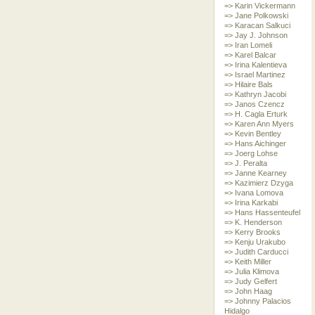
=> Karin Vickermann
=> Jane Polkowski
=> Karacan Salkuci
=> Jay J. Johnson
=> Iran Lomeli
=> Karel Balcar
=> Irina Kalentieva
=> Israel Martinez
=> Hilaire Bals
=> Kathryn Jacobi
=> Janos Czencz
=> H. Cagla Erturk
=> Karen Ann Myers
=> Kevin Bentley
=> Hans Aichinger
=> Joerg Lohse
=> J. Peralta
=> Janne Kearney
=> Kazimierz Dzyga
=> Ivana Lomova
=> Irina Karkabi
=> Hans Hassenteufel
=> K. Henderson
=> Kerry Brooks
=> Kenju Urakubo
=> Judith Carducci
=> Keith Miller
=> Julia Klimova
=> Judy Gelfert
=> John Haag
=> Johnny Palacios
Hidalgo