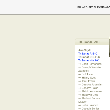
Bu web sitesi
Bedava-
TR - Sanat - ART
Ana Sayfa
Tr Sanat A-B-C
Tr Sanat D-E-F-G
Tr Sanat H-I-J-K
=> John Fernandes
=> Joseph Warnia-
Zarzecki
=> Jeff Hein
=> Hillary Scott
=> Ian Strawn
=> Jessica Arsenian
=> Jenedy Paige
=> Haluk Yurtseven
=> Huseyin Unlu
=> Herbert James
Draper
=> John Fawcett
=> Joseph Bohler