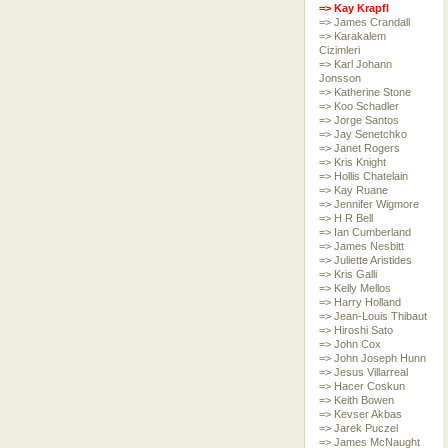
=> Kay Krapfl
=> James Crandall
=> Karakalem
Cizimleri
=> Karl Johann
Jonsson
=> Katherine Stone
=> Koo Schadler
=> Jorge Santos
=> Jay Senetchko
=> Janet Rogers
=> Kris Knight
=> Hollis Chatelain
=> Kay Ruane
=> Jennifer Wigmore
=> H R Bell
=> Ian Cumberland
=> James Nesbitt
=> Juliette Aristides
=> Kris Galli
=> Kelly Mellos
=> Harry Holland
=> Jean-Louis Thibaut
=> Hiroshi Sato
=> John Cox
=> John Joseph Hunn
=> Jesus Villarreal
=> Hacer Coskun
=> Keith Bowen
=> Kevser Akbas
=> Jarek Puczel
=> James McNaught