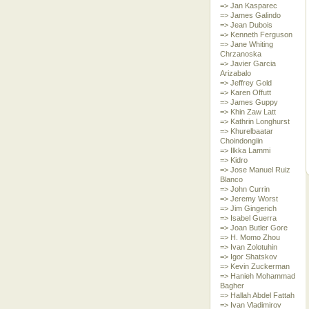
=> Jan Kasparec
=> James Galindo
=> Jean Dubois
=> Kenneth Ferguson
=> Jane Whiting
Chrzanoska
=> Javier Garcia
Arizabalo
=> Jeffrey Gold
=> Karen Offutt
=> James Guppy
=> Khin Zaw Latt
=> Kathrin Longhurst
=> Khurelbaatar
Choindongiin
=> Ilkka Lammi
=> Kidro
=> Jose Manuel Ruiz
Blanco
=> John Currin
=> Jeremy Worst
=> Jim Gingerich
=> Isabel Guerra
=> Joan Butler Gore
=> H. Momo Zhou
=> Ivan Zolotuhin
=> Igor Shatskov
=> Kevin Zuckerman
=> Hanieh Mohammad
Bagher
=> Hallah Abdel Fattah
=> Ivan Vladimirov