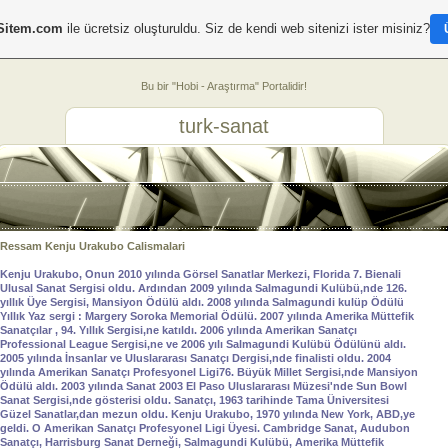
Sitem.com
ile ücretsiz oluşturuldu. Siz de kendi web sitenizi ister misiniz?
Bu bir "Hobi - Araştırma" Portalidir!
turk-sanat
Ressam Kenju Urakubo Calismalari
Kenju Urakubo, Onun 2010 yılında Görsel Sanatlar Merkezi, Florida 7. Bienali
Ulusal Sanat Sergisi oldu. Ardından 2009 yılında Salmagundi Kulübü,nde 126.
yıllık Üye Sergisi, Mansiyon Ödülü aldı. 2008 yılında Salmagundi kulüp Ödülü
Yıllık Yaz sergi : Margery Soroka Memorial Ödülü. 2007 yılında Amerika Müttefik
Sanatçılar , 94. Yıllık Sergisi,ne katıldı. 2006 yılında Amerikan Sanatçı
Professional League Sergisi,ne ve 2006 yılı Salmagundi Kulübü Ödülünü aldı.
2005 yılında İnsanlar ve Uluslararası Sanatçı Dergisi,nde finalisti oldu. 2004
yılında Amerikan Sanatçı Profesyonel Ligi76. Büyük Millet Sergisi,nde Mansiyon
Ödülü aldı. 2003 yılında Sanat 2003 El Paso Uluslararası Müzesi'nde Sun Bowl
Sanat Sergisi,nde gösterisi oldu. Sanatçı, 1963 tarihinde Tama Üniversitesi
Güzel Sanatlar,dan mezun oldu. Kenju Urakubo, 1970 yılında New York, ABD,ye
geldi. O Amerikan Sanatçı Profesyonel Ligi Üyesi. Cambridge Sanat, Audubon
Sanatçı, Harrisburg Sanat Derneği, Salmagundi Kulübü, Amerika Müttefik