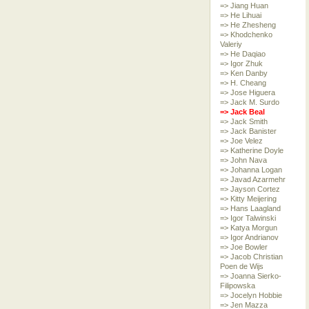
=> Jiang Huan
=> He Lihuai
=> He Zhesheng
=> Khodchenko
Valeriy
=> He Daqiao
=> Igor Zhuk
=> Ken Danby
=> H. Cheang
=> Jose Higuera
=> Jack M. Surdo
=> Jack Beal
=> Jack Smith
=> Jack Banister
=> Joe Velez
=> Katherine Doyle
=> John Nava
=> Johanna Logan
=> Javad Azarmehr
=> Jayson Cortez
=> Kitty Meijering
=> Hans Laagland
=> Igor Talwinski
=> Katya Morgun
=> Igor Andrianov
=> Joe Bowler
=> Jacob Christian
Poen de Wijs
=> Joanna Sierko-
Filipowska
=> Jocelyn Hobbie
=> Jen Mazza