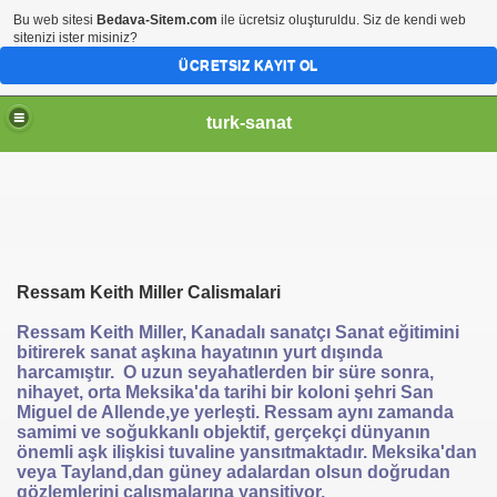
Bu web sitesi
Bedava-Sitem.com
ile ücretsiz oluşturuldu. Siz de kendi web
sitenizi ister misiniz?
ÜCRETSIZ KAYIT OL
turk-sanat
Ressam Keith Miller Calismalari
Ressam Keith Miller, Kanadalı sanatçı Sanat eğitimini
bitirerek sanat aşkına hayatının yurt dışında
harcamıştır. O uzun seyahatlerden bir süre sonra,
nihayet, orta Meksika'da tarihi bir koloni şehri San
Miguel de Allende,ye yerleşti. Ressam aynı zamanda
samimi ve soğukkanlı objektif, gerçekçi dünyanın
önemli aşk ilişkisi tuvaline yansıtmaktadır. Meksika'dan
veya Tayland,dan güney adalardan olsun doğrudan
gözlemlerini çalışmalarına yansitiyor.