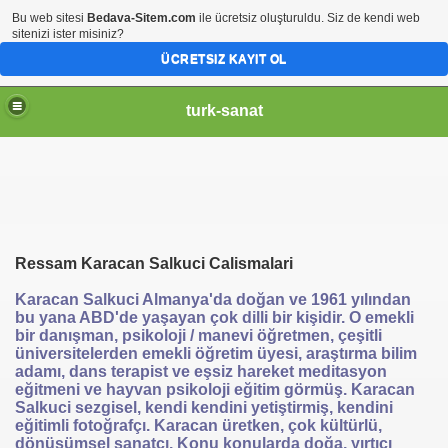
Bu web sitesi
Bedava-Sitem.com
ile ücretsiz oluşturuldu. Siz de kendi web
sitenizi ister misiniz?
ÜCRETSIZ KAYIT OL
turk-sanat
Ressam Karacan Salkuci Calismalari
Karacan Salkuci Almanya'da doğan ve 1961 yılından
bu yana ABD'de yaşayan çok dilli bir kişidir. O emekli
bir danışman, psikoloji / manevi öğretmen, çeşitli
üniversitelerden emekli öğretim üyesi, araştırma bilim
adamı, dans terapist ve eşsiz hareket meditasyon
eğitmeni ve hayvan psikoloji eğitim görmüş. Karacan
Salkuci sezgisel, kendi kendini yetiştirmiş, kendini
eğitimli fotoğrafçı. Karacan üretken, çok kültürlü,
dönüşümsel sanatçı. Konu konularda doğa, yırtıcı