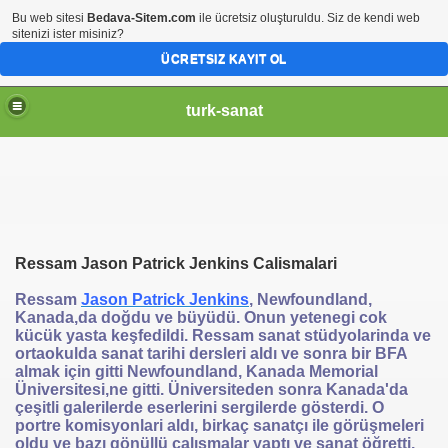
Bu web sitesi
Bedava-Sitem.com
ile ücretsiz oluşturuldu. Siz de kendi web
sitenizi ister misiniz?
ÜCRETSIZ KAYIT OL
turk-sanat
Ressam Jason Patrick Jenkins Calismalari
Ressam
Jason Patrick Jenkins
, Newfoundland,
Kanada,da doğdu ve büyüdü. Onun yetenegi cok
kücük yasta keşfedildi. Ressam sanat stüdyolarinda ve
ortaokulda sanat tarihi dersleri aldı ve sonra bir BFA
almak için gitti Newfoundland, Kanada Memorial
Üniversitesi,ne gitti. Üniversiteden sonra Kanada'da
çeşitli galerilerde eserlerini sergilerde gösterdi. O
portre komisyonlari aldı, birkaç sanatçı ile görüşmeleri
oldu ve bazı gönüllü çalışmalar yaptı ve sanat öğretti.