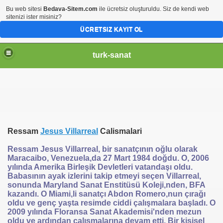
Bu web sitesi
Bedava-Sitem.com
ile ücretsiz oluşturuldu. Siz de kendi web
sitenizi ister misiniz?
ÜCRETSIZ KAYIT OL
turk-sanat
Ressam
Jesus Villarreal
Calismalari
Ressam Jesus Villarreal, bir sanatçının oğlu olarak
Maracaibo, Venezuela,da 27 Mart 1984 doğdu. O, 2006
yılında Amerika Birleşik Devletleri vatandaşı oldu.
Babasının ayak izlerini takip etmeyi seçen Villarreal,
sonunda Maryland Sanat Enstitüsü Koleji,nden, BFA
kazandı. O Miami,li sanatçı Abdon Romero,nun çırağı
oldu ve genç yaşta resimde ciddi çalışmalara başladı. O
2009 yılında Floransa Sanat Akademisi'nden mezun
oldu ve ardından çalışmalarına devam etti. Bir kişisel