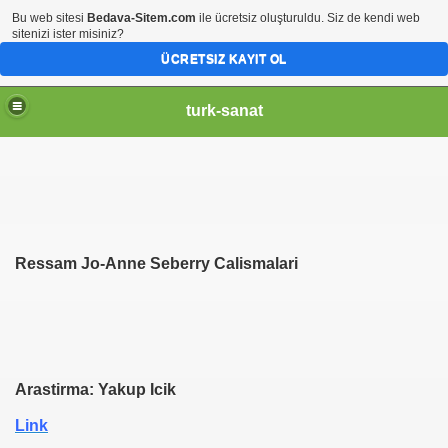
Bu web sitesi
Bedava-Sitem.com
ile ücretsiz oluşturuldu. Siz de kendi web
sitenizi ister misiniz?
ÜCRETSIZ KAYIT OL
turk-sanat
Ressam Jo-Anne Seberry Calismalari
Arastirma: Yakup Icik
Link