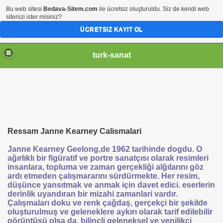
Bu web sitesi
Bedava-Sitem.com
ile ücretsiz oluşturuldu. Siz de kendi web
sitenizi ister misiniz?
ÜCRETSIZ KAYIT OL
turk-sanat
Ressam Janne Kearney Calismalari
Janne Kearney Geelong,de 1962 tarihinde dogdu. O
ağırlıklı bir figüratif ve portre sanatçısı olarak resimleri
insanlara, topluma ve zaman gerçekliği alğılarını göz
ardı etmeden çalışmararını sürdürmekte. Her resim,
düşünce yansıtmak ve anmak için davet edici. eserlerin
derinlik uyandıran bir mizahi zamanlari vardır.
Çalışmaları doku ve renk çağdaş, gerçekçi bir şekilde
oluşturulmuş ve geleneklere aykırı olarak tarif edilebilir
görüntüsü olsa da, bilinçli geleneksel ve yenilikçi